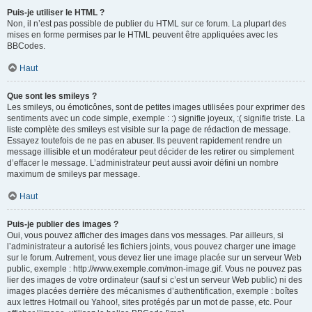
Puis-je utiliser le HTML ?
Non, il n’est pas possible de publier du HTML sur ce forum. La plupart des
mises en forme permises par le HTML peuvent être appliquées avec les
BBCodes.
Haut
Que sont les smileys ?
Les smileys, ou émoticônes, sont de petites images utilisées pour exprimer des
sentiments avec un code simple, exemple : :) signifie joyeux, :( signifie triste. La
liste complète des smileys est visible sur la page de rédaction de message.
Essayez toutefois de ne pas en abuser. Ils peuvent rapidement rendre un
message illisible et un modérateur peut décider de les retirer ou simplement
d’effacer le message. L’administrateur peut aussi avoir défini un nombre
maximum de smileys par message.
Haut
Puis-je publier des images ?
Oui, vous pouvez afficher des images dans vos messages. Par ailleurs, si
l’administrateur a autorisé les fichiers joints, vous pouvez charger une image
sur le forum. Autrement, vous devez lier une image placée sur un serveur Web
public, exemple : http://www.exemple.com/mon-image.gif. Vous ne pouvez pas
lier des images de votre ordinateur (sauf si c’est un serveur Web public) ni des
images placées derrière des mécanismes d’authentification, exemple : boîtes
aux lettres Hotmail ou Yahoo!, sites protégés par un mot de passe, etc. Pour