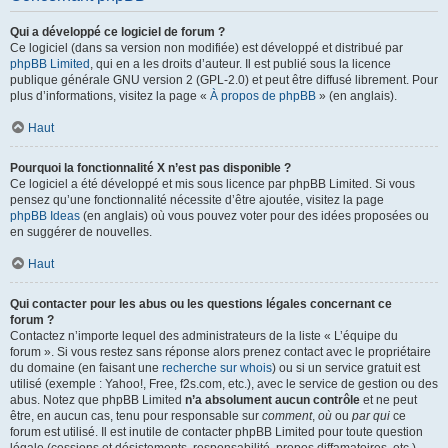
Qui a développé ce logiciel de forum ?
Ce logiciel (dans sa version non modifiée) est développé et distribué par
phpBB Limited
, qui en a les droits d’auteur. Il est publié sous la licence
publique générale GNU version 2 (GPL-2.0) et peut être diffusé librement. Pour
plus d’informations, visitez la page «
À propos de phpBB
» (en anglais).
Haut
Pourquoi la fonctionnalité X n’est pas disponible ?
Ce logiciel a été développé et mis sous licence par phpBB Limited. Si vous
pensez qu’une fonctionnalité nécessite d’être ajoutée, visitez la page
phpBB Ideas
(en anglais) où vous pouvez voter pour des idées proposées ou
en suggérer de nouvelles.
Haut
Qui contacter pour les abus ou les questions légales concernant ce
forum ?
Contactez n’importe lequel des administrateurs de la liste « L’équipe du
forum ». Si vous restez sans réponse alors prenez contact avec le propriétaire
du domaine (en faisant une
recherche sur whois
) ou si un service gratuit est
utilisé (exemple : Yahoo!, Free, f2s.com, etc.), avec le service de gestion ou des
abus. Notez que phpBB Limited
n’a absolument aucun contrôle
et ne peut
être, en aucun cas, tenu pour responsable sur
comment
,
où
ou
par qui
ce
forum est utilisé. Il est inutile de contacter phpBB Limited pour toute question