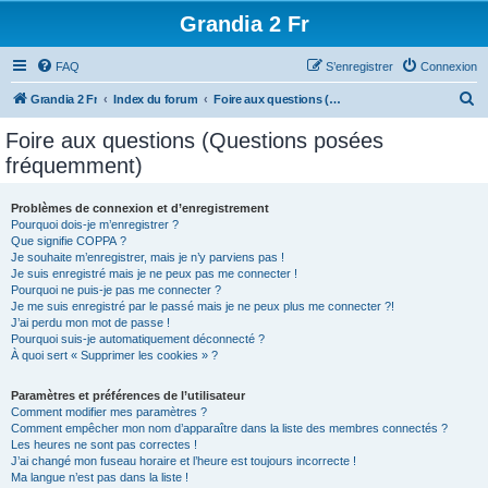
Grandia 2 Fr
FAQ
S’enregistrer
Connexion
R
Grandia 2 Fr
Index du forum
Foire aux questions (Questions posées fréquemment)
e
Foire aux questions (Questions posées
c
fréquemment)
h
e
Problèmes de connexion et d’enregistrement
Pourquoi dois-je m’enregistrer ?
r
Que signifie COPPA ?
c
Je souhaite m’enregistrer, mais je n’y parviens pas !
Je suis enregistré mais je ne peux pas me connecter !
h
Pourquoi ne puis-je pas me connecter ?
Je me suis enregistré par le passé mais je ne peux plus me connecter ?!
e
J’ai perdu mon mot de passe !
r
Pourquoi suis-je automatiquement déconnecté ?
À quoi sert « Supprimer les cookies » ?
Paramètres et préférences de l’utilisateur
Comment modifier mes paramètres ?
Comment empêcher mon nom d’apparaître dans la liste des membres connectés ?
Les heures ne sont pas correctes !
J’ai changé mon fuseau horaire et l’heure est toujours incorrecte !
Ma langue n’est pas dans la liste !