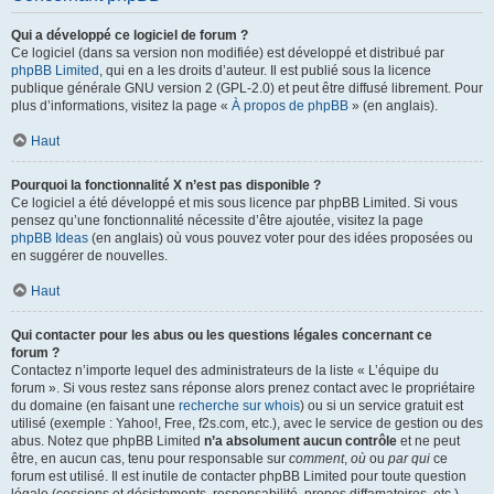
Qui a développé ce logiciel de forum ?
Ce logiciel (dans sa version non modifiée) est développé et distribué par
phpBB Limited
, qui en a les droits d’auteur. Il est publié sous la licence
publique générale GNU version 2 (GPL-2.0) et peut être diffusé librement. Pour
plus d’informations, visitez la page «
À propos de phpBB
» (en anglais).
Haut
Pourquoi la fonctionnalité X n’est pas disponible ?
Ce logiciel a été développé et mis sous licence par phpBB Limited. Si vous
pensez qu’une fonctionnalité nécessite d’être ajoutée, visitez la page
phpBB Ideas
(en anglais) où vous pouvez voter pour des idées proposées ou
en suggérer de nouvelles.
Haut
Qui contacter pour les abus ou les questions légales concernant ce
forum ?
Contactez n’importe lequel des administrateurs de la liste « L’équipe du
forum ». Si vous restez sans réponse alors prenez contact avec le propriétaire
du domaine (en faisant une
recherche sur whois
) ou si un service gratuit est
utilisé (exemple : Yahoo!, Free, f2s.com, etc.), avec le service de gestion ou des
abus. Notez que phpBB Limited
n’a absolument aucun contrôle
et ne peut
être, en aucun cas, tenu pour responsable sur
comment
,
où
ou
par qui
ce
forum est utilisé. Il est inutile de contacter phpBB Limited pour toute question