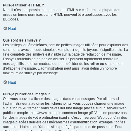
Puis-je utiliser le HTML ?
Non, il n’est pas possible de publier du HTML sur ce forum. La plupart des
mises en forme permises par le HTML peuvent être appliquées avec les
BBCodes.
Haut
Que sont les smileys ?
Les smileys, ou émoticônes, sont de petites images utilisées pour exprimer des
sentiments avec un code simple, exemple : :) signifie joyeux, :( signifie triste. La
liste complète des smileys est visible sur la page de rédaction de message.
Essayez toutefois de ne pas en abuser. Ils peuvent rapidement rendre un
message illisible et un modérateur peut décider de les retirer ou simplement
d’effacer le message. L’administrateur peut aussi avoir défini un nombre
maximum de smileys par message.
Haut
Puis-je publier des images ?
Oui, vous pouvez afficher des images dans vos messages. Par ailleurs, si
l’administrateur a autorisé les fichiers joints, vous pouvez charger une image
sur le forum. Autrement, vous devez lier une image placée sur un serveur Web
public, exemple : http://www.exemple.com/mon-image.gif. Vous ne pouvez pas
lier des images de votre ordinateur (sauf si c’est un serveur Web public) ni des
images placées derrière des mécanismes d’authentification, exemple : boîtes
aux lettres Hotmail ou Yahoo!, sites protégés par un mot de passe, etc. Pour