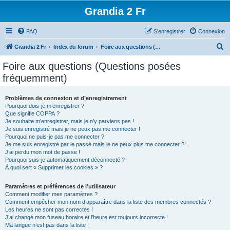
Grandia 2 Fr
FAQ
S’enregistrer
Connexion
R
Grandia 2 Fr
Index du forum
Foire aux questions (Questions posées fréquemment)
e
Foire aux questions (Questions posées
c
fréquemment)
h
e
Problèmes de connexion et d’enregistrement
Pourquoi dois-je m’enregistrer ?
r
Que signifie COPPA ?
c
Je souhaite m’enregistrer, mais je n’y parviens pas !
Je suis enregistré mais je ne peux pas me connecter !
h
Pourquoi ne puis-je pas me connecter ?
Je me suis enregistré par le passé mais je ne peux plus me connecter ?!
e
J’ai perdu mon mot de passe !
r
Pourquoi suis-je automatiquement déconnecté ?
À quoi sert « Supprimer les cookies » ?
Paramètres et préférences de l’utilisateur
Comment modifier mes paramètres ?
Comment empêcher mon nom d’apparaître dans la liste des membres connectés ?
Les heures ne sont pas correctes !
J’ai changé mon fuseau horaire et l’heure est toujours incorrecte !
Ma langue n’est pas dans la liste !