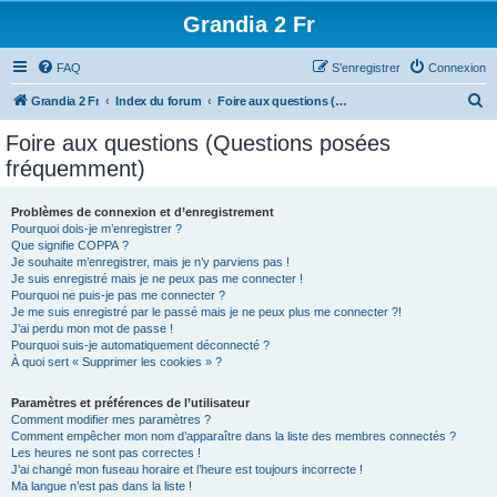
Grandia 2 Fr
FAQ
S’enregistrer
Connexion
R
Grandia 2 Fr
Index du forum
Foire aux questions (Questions posées fréquemment)
e
Foire aux questions (Questions posées
c
fréquemment)
h
e
Problèmes de connexion et d’enregistrement
Pourquoi dois-je m’enregistrer ?
r
Que signifie COPPA ?
c
Je souhaite m’enregistrer, mais je n’y parviens pas !
Je suis enregistré mais je ne peux pas me connecter !
h
Pourquoi ne puis-je pas me connecter ?
Je me suis enregistré par le passé mais je ne peux plus me connecter ?!
e
J’ai perdu mon mot de passe !
r
Pourquoi suis-je automatiquement déconnecté ?
À quoi sert « Supprimer les cookies » ?
Paramètres et préférences de l’utilisateur
Comment modifier mes paramètres ?
Comment empêcher mon nom d’apparaître dans la liste des membres connectés ?
Les heures ne sont pas correctes !
J’ai changé mon fuseau horaire et l’heure est toujours incorrecte !
Ma langue n’est pas dans la liste !