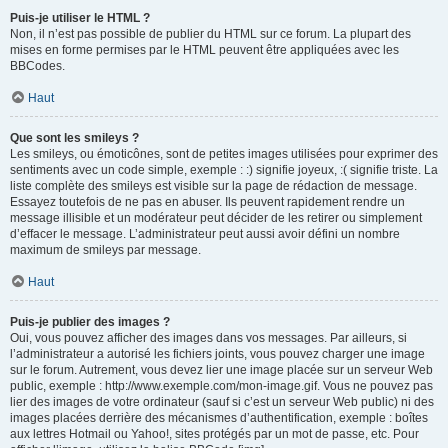
Puis-je utiliser le HTML ?
Non, il n’est pas possible de publier du HTML sur ce forum. La plupart des
mises en forme permises par le HTML peuvent être appliquées avec les
BBCodes.
Haut
Que sont les smileys ?
Les smileys, ou émoticônes, sont de petites images utilisées pour exprimer des
sentiments avec un code simple, exemple : :) signifie joyeux, :( signifie triste. La
liste complète des smileys est visible sur la page de rédaction de message.
Essayez toutefois de ne pas en abuser. Ils peuvent rapidement rendre un
message illisible et un modérateur peut décider de les retirer ou simplement
d’effacer le message. L’administrateur peut aussi avoir défini un nombre
maximum de smileys par message.
Haut
Puis-je publier des images ?
Oui, vous pouvez afficher des images dans vos messages. Par ailleurs, si
l’administrateur a autorisé les fichiers joints, vous pouvez charger une image
sur le forum. Autrement, vous devez lier une image placée sur un serveur Web
public, exemple : http://www.exemple.com/mon-image.gif. Vous ne pouvez pas
lier des images de votre ordinateur (sauf si c’est un serveur Web public) ni des
images placées derrière des mécanismes d’authentification, exemple : boîtes
aux lettres Hotmail ou Yahoo!, sites protégés par un mot de passe, etc. Pour