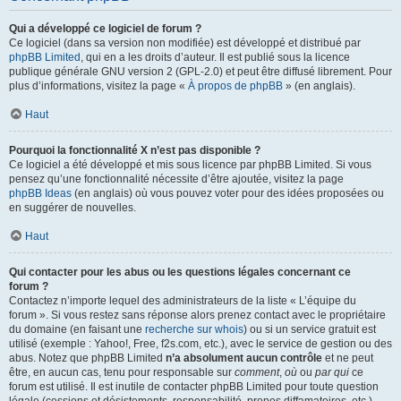
Qui a développé ce logiciel de forum ?
Ce logiciel (dans sa version non modifiée) est développé et distribué par
phpBB Limited
, qui en a les droits d’auteur. Il est publié sous la licence
publique générale GNU version 2 (GPL-2.0) et peut être diffusé librement. Pour
plus d’informations, visitez la page «
À propos de phpBB
» (en anglais).
Haut
Pourquoi la fonctionnalité X n’est pas disponible ?
Ce logiciel a été développé et mis sous licence par phpBB Limited. Si vous
pensez qu’une fonctionnalité nécessite d’être ajoutée, visitez la page
phpBB Ideas
(en anglais) où vous pouvez voter pour des idées proposées ou
en suggérer de nouvelles.
Haut
Qui contacter pour les abus ou les questions légales concernant ce
forum ?
Contactez n’importe lequel des administrateurs de la liste « L’équipe du
forum ». Si vous restez sans réponse alors prenez contact avec le propriétaire
du domaine (en faisant une
recherche sur whois
) ou si un service gratuit est
utilisé (exemple : Yahoo!, Free, f2s.com, etc.), avec le service de gestion ou des
abus. Notez que phpBB Limited
n’a absolument aucun contrôle
et ne peut
être, en aucun cas, tenu pour responsable sur
comment
,
où
ou
par qui
ce
forum est utilisé. Il est inutile de contacter phpBB Limited pour toute question