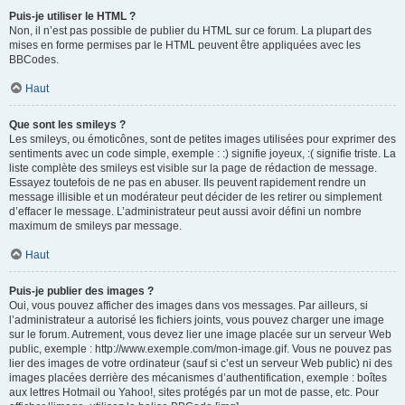
Puis-je utiliser le HTML ?
Non, il n’est pas possible de publier du HTML sur ce forum. La plupart des
mises en forme permises par le HTML peuvent être appliquées avec les
BBCodes.
Haut
Que sont les smileys ?
Les smileys, ou émoticônes, sont de petites images utilisées pour exprimer des
sentiments avec un code simple, exemple : :) signifie joyeux, :( signifie triste. La
liste complète des smileys est visible sur la page de rédaction de message.
Essayez toutefois de ne pas en abuser. Ils peuvent rapidement rendre un
message illisible et un modérateur peut décider de les retirer ou simplement
d’effacer le message. L’administrateur peut aussi avoir défini un nombre
maximum de smileys par message.
Haut
Puis-je publier des images ?
Oui, vous pouvez afficher des images dans vos messages. Par ailleurs, si
l’administrateur a autorisé les fichiers joints, vous pouvez charger une image
sur le forum. Autrement, vous devez lier une image placée sur un serveur Web
public, exemple : http://www.exemple.com/mon-image.gif. Vous ne pouvez pas
lier des images de votre ordinateur (sauf si c’est un serveur Web public) ni des
images placées derrière des mécanismes d’authentification, exemple : boîtes
aux lettres Hotmail ou Yahoo!, sites protégés par un mot de passe, etc. Pour