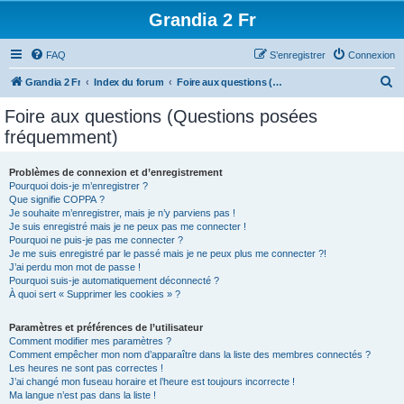
Grandia 2 Fr
FAQ
S’enregistrer
Connexion
R
Grandia 2 Fr
Index du forum
Foire aux questions (Questions posées fréquemment)
e
Foire aux questions (Questions posées
c
fréquemment)
h
e
Problèmes de connexion et d’enregistrement
Pourquoi dois-je m’enregistrer ?
r
Que signifie COPPA ?
c
Je souhaite m’enregistrer, mais je n’y parviens pas !
Je suis enregistré mais je ne peux pas me connecter !
h
Pourquoi ne puis-je pas me connecter ?
Je me suis enregistré par le passé mais je ne peux plus me connecter ?!
e
J’ai perdu mon mot de passe !
r
Pourquoi suis-je automatiquement déconnecté ?
À quoi sert « Supprimer les cookies » ?
Paramètres et préférences de l’utilisateur
Comment modifier mes paramètres ?
Comment empêcher mon nom d’apparaître dans la liste des membres connectés ?
Les heures ne sont pas correctes !
J’ai changé mon fuseau horaire et l’heure est toujours incorrecte !
Ma langue n’est pas dans la liste !