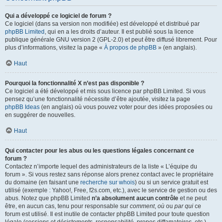
Qui a développé ce logiciel de forum ?
Ce logiciel (dans sa version non modifiée) est développé et distribué par
phpBB Limited
, qui en a les droits d’auteur. Il est publié sous la licence
publique générale GNU version 2 (GPL-2.0) et peut être diffusé librement. Pour
plus d’informations, visitez la page «
À propos de phpBB
» (en anglais).
Haut
Pourquoi la fonctionnalité X n’est pas disponible ?
Ce logiciel a été développé et mis sous licence par phpBB Limited. Si vous
pensez qu’une fonctionnalité nécessite d’être ajoutée, visitez la page
phpBB Ideas
(en anglais) où vous pouvez voter pour des idées proposées ou
en suggérer de nouvelles.
Haut
Qui contacter pour les abus ou les questions légales concernant ce
forum ?
Contactez n’importe lequel des administrateurs de la liste « L’équipe du
forum ». Si vous restez sans réponse alors prenez contact avec le propriétaire
du domaine (en faisant une
recherche sur whois
) ou si un service gratuit est
utilisé (exemple : Yahoo!, Free, f2s.com, etc.), avec le service de gestion ou des
abus. Notez que phpBB Limited
n’a absolument aucun contrôle
et ne peut
être, en aucun cas, tenu pour responsable sur
comment
,
où
ou
par qui
ce
forum est utilisé. Il est inutile de contacter phpBB Limited pour toute question