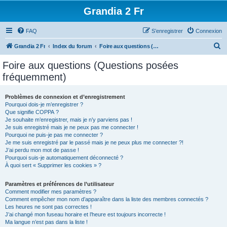
Grandia 2 Fr
FAQ
S’enregistrer
Connexion
R
Grandia 2 Fr
Index du forum
Foire aux questions (Questions posées fréquemment)
e
Foire aux questions (Questions posées
c
fréquemment)
h
e
Problèmes de connexion et d’enregistrement
Pourquoi dois-je m’enregistrer ?
r
Que signifie COPPA ?
c
Je souhaite m’enregistrer, mais je n’y parviens pas !
Je suis enregistré mais je ne peux pas me connecter !
h
Pourquoi ne puis-je pas me connecter ?
Je me suis enregistré par le passé mais je ne peux plus me connecter ?!
e
J’ai perdu mon mot de passe !
r
Pourquoi suis-je automatiquement déconnecté ?
À quoi sert « Supprimer les cookies » ?
Paramètres et préférences de l’utilisateur
Comment modifier mes paramètres ?
Comment empêcher mon nom d’apparaître dans la liste des membres connectés ?
Les heures ne sont pas correctes !
J’ai changé mon fuseau horaire et l’heure est toujours incorrecte !
Ma langue n’est pas dans la liste !