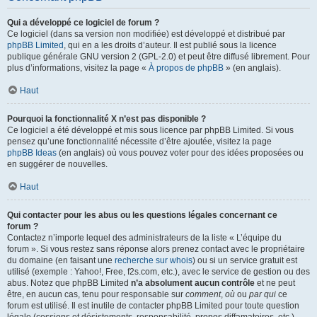
Qui a développé ce logiciel de forum ?
Ce logiciel (dans sa version non modifiée) est développé et distribué par
phpBB Limited
, qui en a les droits d’auteur. Il est publié sous la licence
publique générale GNU version 2 (GPL-2.0) et peut être diffusé librement. Pour
plus d’informations, visitez la page «
À propos de phpBB
» (en anglais).
Haut
Pourquoi la fonctionnalité X n’est pas disponible ?
Ce logiciel a été développé et mis sous licence par phpBB Limited. Si vous
pensez qu’une fonctionnalité nécessite d’être ajoutée, visitez la page
phpBB Ideas
(en anglais) où vous pouvez voter pour des idées proposées ou
en suggérer de nouvelles.
Haut
Qui contacter pour les abus ou les questions légales concernant ce
forum ?
Contactez n’importe lequel des administrateurs de la liste « L’équipe du
forum ». Si vous restez sans réponse alors prenez contact avec le propriétaire
du domaine (en faisant une
recherche sur whois
) ou si un service gratuit est
utilisé (exemple : Yahoo!, Free, f2s.com, etc.), avec le service de gestion ou des
abus. Notez que phpBB Limited
n’a absolument aucun contrôle
et ne peut
être, en aucun cas, tenu pour responsable sur
comment
,
où
ou
par qui
ce
forum est utilisé. Il est inutile de contacter phpBB Limited pour toute question