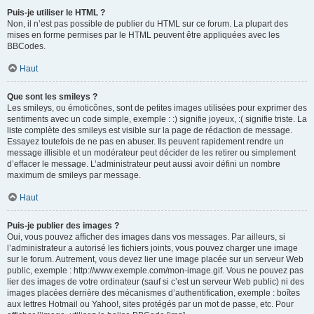
Puis-je utiliser le HTML ?
Non, il n’est pas possible de publier du HTML sur ce forum. La plupart des
mises en forme permises par le HTML peuvent être appliquées avec les
BBCodes.
Haut
Que sont les smileys ?
Les smileys, ou émoticônes, sont de petites images utilisées pour exprimer des
sentiments avec un code simple, exemple : :) signifie joyeux, :( signifie triste. La
liste complète des smileys est visible sur la page de rédaction de message.
Essayez toutefois de ne pas en abuser. Ils peuvent rapidement rendre un
message illisible et un modérateur peut décider de les retirer ou simplement
d’effacer le message. L’administrateur peut aussi avoir défini un nombre
maximum de smileys par message.
Haut
Puis-je publier des images ?
Oui, vous pouvez afficher des images dans vos messages. Par ailleurs, si
l’administrateur a autorisé les fichiers joints, vous pouvez charger une image
sur le forum. Autrement, vous devez lier une image placée sur un serveur Web
public, exemple : http://www.exemple.com/mon-image.gif. Vous ne pouvez pas
lier des images de votre ordinateur (sauf si c’est un serveur Web public) ni des
images placées derrière des mécanismes d’authentification, exemple : boîtes
aux lettres Hotmail ou Yahoo!, sites protégés par un mot de passe, etc. Pour